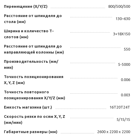
Перемещение (X/Y/Z)
800/500/500
Расстояние от шпинделя до
130~630
стола (мм)
Ширина и количество Т-
3×18X150
слотов (мм)
Расстояние от шпинделя до
550
направляющей колонны (мм)
Производительность (мм/
5-5000
мин)
Точность позиционирования
0.006
X, Y, Z (мм)
Точность повторного
0.003
позиционирования X/Y/Z (мм)
Емкость магазина (шт.)
16T20T24T
Скорость резки по осям X, Y, Z
5/15/15
(мм/мин)
Габаритные размеры (мм)
2600 х 2200 х 2200