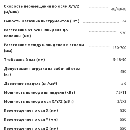
Скорость перемещения по осям X/Y/Z
48/48/48
(м/мин)
Емкость магазина инструментов (шт.)
24
Расстояние от оси шпинделя до
570
колонны (мм)
Расстояние между шпинделем и столом
150-700
(мм)
Т-образный паз (мм)
5-18-90
Допустимая нагрузка на рабочий стол
450
(кг)
Давление воздуха (кг/см²)
≥ 6
Мощность привода шпинделя (кВт)
7,5/11
Мощность привода оси X/Y/Z (кВт)
2/2/3
Перемещение по оси X (мм)
820
Перемещение по оси Y (мм)
550
Перемещение по оси Z (мм)
550