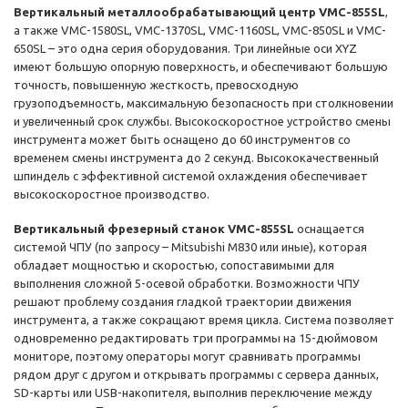
Вертикальный металлообрабатывающий центр VMC-855SL
,
а также VMC-1580SL, VMC-1370SL, VMC-1160SL, VMC-850SL и VMC-
650SL – это одна серия оборудования. Три линейные оси XYZ
имеют большую опорную поверхность, и обеспечивают большую
точность, повышенную жесткость, превосходную
грузоподъемность, максимальную безопасность при столкновении
и увеличенный срок службы. Высокоскоростное устройство смены
инструмента может быть оснащено до 60 инструментов со
временем смены инструмента до 2 секунд. Высококачественный
шпиндель с эффективной системой охлаждения обеспечивает
высокоскоростное производство.
Вертикальный фрезерный станок VMC-855SL
оснащается
системой ЧПУ (по запросу – Mitsubishi M830 или иные), которая
обладает мощностью и скоростью, сопоставимыми для
выполнения сложной 5-осевой обработки. Возможности ЧПУ
решают проблему создания гладкой траектории движения
инструмента, а также сокращают время цикла. Система позволяет
одновременно редактировать три программы на 15-дюймовом
мониторе, поэтому операторы могут сравнивать программы
рядом друг с другом и открывать программы с сервера данных,
SD-карты или USB-накопителя, выполнив переключение между