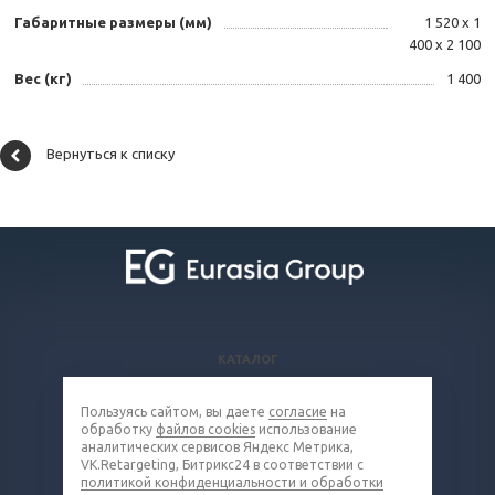
Габаритные размеры (мм)
1 520 х 1
400 х 2 100
Вес (кг)
1 400
Вернуться к списку
КАТАЛОГ
ВОПРОСЫ И ОТВЕТЫ
Пользуясь сайтом, вы даете
согласие
на
КОМПАНИЯ
обработку
файлов cookies
использование
КОНТАКТЫ
аналитических сервисов Яндекс Метрика,
VK.Retargeting, Битрикс24 в соответствии с
политикой конфиденциальности и обработки
8 (800) 302-16-85