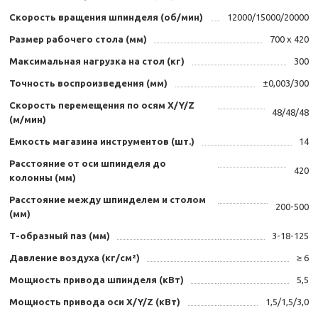
Скорость вращения шпинделя (об/мин)
12000/15000/20000
Размер рабочего стола (мм)
700 х 420
Максимальная нагрузка на стол (кг)
300
Точность воспроизведения (мм)
±0,003/300
Скорость перемещения по осям X/Y/Z
48/48/48
(м/мин)
Емкость магазина инструментов (шт.)
14
Расстояние от оси шпинделя до
420
колонны (мм)
Расстояние между шпинделем и столом
200-500
(мм)
Т-образный паз (мм)
3-18-125
Давление воздуха (кг/см²)
≥ 6
Мощность привода шпинделя (кВт)
5,5
Мощность привода оси X/Y/Z (кВт)
1,5/1,5/3,0