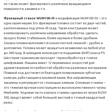
он также может фрезеровать различные вращающиеся
поверхности, канавки и т.п.
Фрезерный станок WUM100-01
и модификация WUM100-02 – это
одна серия машин. Его фрезерная головка состоит из двух частей,
расположенных под углом 45 град. Такая конструкция может
компенсировать различное направление обработки, сделать
процесс более стабильным, более научным и более удобным.
Смазка головки выполняется консистентной смазкой – удобно и
долговечно. Головка может вращаться независимо на любой угол
до 360 град. В шпинделе используется подшипник (КНР) класса P5.
Шестерни трансмиссии проходят термообработку и тонкое
шлифование. Машина имеет 12 переменных скоростей для
удовлетворения потребностей обработки различных материалов.
Плавный ход достигается благодаря полированным зубчатым
колесам, работающим в масляной ванне. Все направляющие
закалены и регулируются с помощью клиньев. Основная станина –
это тяжелая прочная конструкция из высококачественного чугуна
Meehanite. Ходовая часть корпуса станины сделана из чугуна ht250-
300, представляет собой большой жесткий и точный квадратный
рельс.