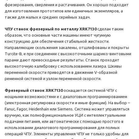
фрезерования, сверления и растачивания. Он хорошо подходит
для изготовления прототипов или единичных экземпляров, а
также для малых и средних серийных задач.
ЧПУ станок фрезерный по металлу XRK7130
сделан таким
образом, что основные части машины имеют чугунную
конструкцию для обеспечения стабильной жесткости.
Направляющие скольжения закалены, отшлифованы и покрыты
Turcite-B, и при соединении с высокоточными шарико-винтовыми
парами дают превосходные результаты. Станок проходит
высокоточную калибровку с использованием лазера. Шкивы
переменной скорости приводятся в движение V-образной
ременной системой и узлом переменной скорости.
Фрезерный станок XRK7130
оснащается системой ЧПУ с
мощными возможностями и с диалоговым программированием
(электронная регулировка скорости и иные функции). На выбор –
Fanuc, Fagor, Heidenhain или Siemens. Система может управляться
вручную, как полнофункциональное УЦИ с интеллектуальными
подачами питания, или автоматически с помощью простого в
использовании диалогового программирования для полных
операций ЧПУ. Элементы управления ЧПУ не только удобны для