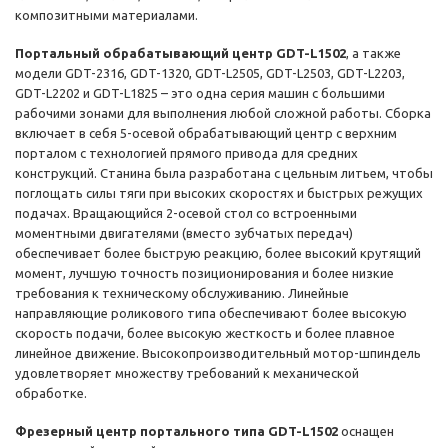
композитными материалами.
Портальный обрабатывающий центр GDT-L1502
, а также
модели GDT-2316, GDT-1320, GDT-L2505, GDT-L2503, GDT-L2203,
GDT-L2202 и GDT-L1825 – это одна серия машин с большими
рабочими зонами для выполнения любой сложной работы. Сборка
включает в себя 5-осевой обрабатывающий центр с верхним
порталом с технологией прямого привода для средних
конструкций. Станина была разработана с цельным литьем, чтобы
поглощать силы тяги при высоких скоростях и быстрых режущих
подачах. Вращающийся 2-осевой стол со встроенными
моментными двигателями (вместо зубчатых передач)
обеспечивает более быструю реакцию, более высокий крутящий
момент, лучшую точность позиционирования и более низкие
требования к техническому обслуживанию. Линейные
направляющие роликового типа обеспечивают более высокую
скорость подачи, более высокую жесткость и более плавное
линейное движение. Высокопроизводительный мотор-шпиндель
удовлетворяет множеству требований к механической
обработке.
Фрезерный центр портального типа GDT-L1502
оснащен