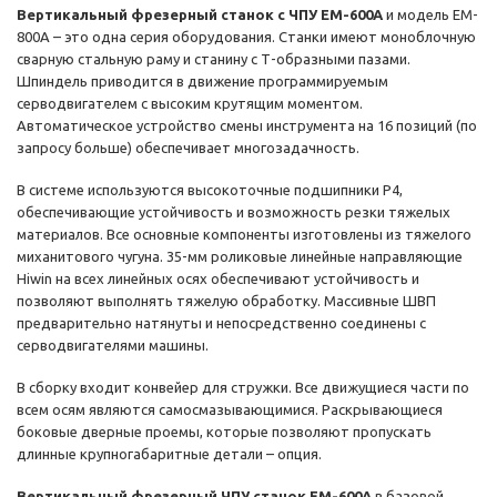
Вертикальный фрезерный станок с ЧПУ EM-600A
и модель EM-
800A – это одна серия оборудования. Станки имеют моноблочную
сварную стальную раму и станину с Т-образными пазами.
Шпиндель приводится в движение программируемым
серводвигателем с высоким крутящим моментом.
Автоматическое устройство смены инструмента на 16 позиций (по
запросу больше) обеспечивает многозадачность.
В системе используются высокоточные подшипники P4,
обеспечивающие устойчивость и возможность резки тяжелых
материалов. Все основные компоненты изготовлены из тяжелого
миханитового чугуна. 35-мм роликовые линейные направляющие
Hiwin на всех линейных осях обеспечивают устойчивость и
позволяют выполнять тяжелую обработку. Массивные ШВП
предварительно натянуты и непосредственно соединены с
серводвигателями машины.
В сборку входит конвейер для стружки. Все движущиеся части по
всем осям являются самосмазывающимися. Раскрывающиеся
боковые дверные проемы, которые позволяют пропускать
длинные крупногабаритные детали – опция.
Вертикальный фрезерный ЧПУ станок EM-600A
в базовой