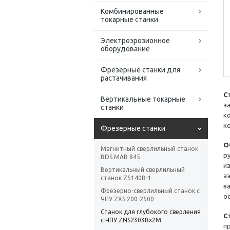
Комбинированные
токарные станки
Электроэрозионное
оборудование
Фрезерные станки для
растачивания
С
Вертикальные токарные
з
станки
к
к
Фрезерные станки
О
Магнитный сверлильный станок
р
BDS MAB 845
и
Вертикальный сверлильный
а
станок Z5140B-1
в
Фрезерно-сверлильный станок с
ос
ЧПУ ZXS 200-2500
Станок для глубокого сверления
С
с ЧПУ ZNS2303Bx2M
п