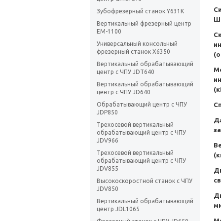
С
Зубофрезерный станок Y631K
Ш
Вертикальный фрезерный центр
EM-1100
С
Универсальный консольный
и
фрезерный станок X6350
(о
Вертикальный обрабатывающий
М
центр с ЧПУ JDT640
и
Вертикальный обрабатывающий
(к
центр с ЧПУ JD640
С
Обрабатывающий центр с ЧПУ
JDP850
Д
Трехосевой вертикальный
за
обрабатывающий центр с ЧПУ
JDV966
В
Трехосевой вертикальный
(к
обрабатывающий центр с ЧПУ
JDV855
Д
св
Высокоскоростной станок с ЧПУ
JDV850
Ди
Вертикальный обрабатывающий
м
центр JDL1065
М