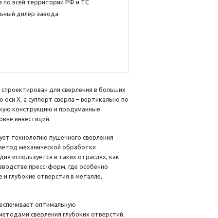
 по всей территории РФ и ТС
ьный дилер завода
 спроектирован для сверления в больших
 оси X, а суппорт сверла – вертикально по
сткую конструкцию и продуманные
вне инвестиций.
ует технологию пушечного сверления
 метод механической обработки
ня используется в таких отраслях, как
зводстве пресс-форм, где особенно
и глубокие отверстия в металле,
еспечивает оптимальную
методами сверления глубоких отверстий.