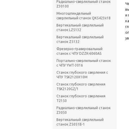
Радиально-сверлильный станок
Ч
Z30100
в
Многошпиндельный
и
сверлильный станок QK5423х18
к
Вертикальный сверлильный
г
станок LZ5132
о
Вертикальный сверлильный
у
станок Z5132
Фрезерно-гравировальный
станок с ЧПУ DZZK-6060AS
Портально-сверлильный станок
с ЧПУ YWT-3016
Станок глубокого сверления с
ЧПУ TSK2120X10M
Станок глубокого сверления
TSK2120GZ/1
Станок глубокого сверления
T2150
Радиально-сверлильный станок
Z3050
Вертикальный сверлильный
станок Z5051B-1