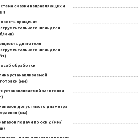
истема смазки направляющих и
ВП
корость вращения
нструментального шпинделя
б/мин)
ощность двигателя
нструментального шпинделя
Вт)
пособ обработки
лина устанавливаемой
готовки (мм)
ес устанавливаемой заготовки
г)
иапазон допустимого диаметра
ерления (мм)
апазон подачи по оси Z (мм/
ин)
ощность и тип двигателя подачи