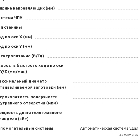
ирина направляющих (мм)
истема ЧПУ
ип станины
д по оси X (мм)
д по оси Y (мм)
лектропитание (В/Гц)
корость быстрого хода по оси
Y/Z (мм/мин)
аксимальный диаметр
станавливаемой заготовки (мм)
ероховатость поверхности
нутреннего отверстия (мкм)
ощность двигателя главного
пинделя (кВт)
спомогательные системы
Автоматическая система удал
зажима з