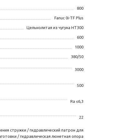
800
Fanuc 0i-TF Plus
Цельнолитая из чугуна HT300
600
1000
380/50
3000
500
Ra ≤6,3
22
ения стружки / гидравлический патрон для
аготовки / гидравлическая люнетная опора