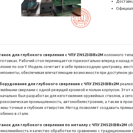
Доставка
Официал
танок
для
глубокого сверления с ЧПУ ZNS2303Bx2M
колонного типа
аготовках. Рабочий стол перемещается горизонтально вперед и назад по
олонне по оси Y. Модель сочетает в себе превосходную центровку, же
омпоненты, обеспечивая впечатляющие возможности при доступном уро
борудование для
глубокого сверления с ЧПУ ZNS2303Bx2M
реализ
ужейными сверлами с одной режущей кромкой и полым корпусом. Этот
значально был разработан для изготовления оружейных стволов, а сегод
эрокосмическая промышленность, автомобилестроение, а также в прои
ажны точные и глубокие отверстия. Метод позволяет создавать прямые 
обенно в стали.
танок для
глубокого сверления
по металлу
с ЧПУ ZNS2303Bx2M
об
рямолинейность и качество обработки по сравнению с традиционными 