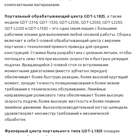
композитными материалами.
Портальный обрабатывающий центр GDT-L1825
, а также
модели GDT-2316, GDT-1320, GDT-L2505, GDT-L2503, GDT-L2203,
GDT-L2202 и GDT-L1502 – это одна серия машин с большими
рабочими зонами для выполнения любой сложной работы. Сборка
включает в себя 5-осевой обрабатывающий центр с верхним
порталом с технологией прямого привода для средних
конструкций. Станина была разработана с цельным литьем, чтобы
поглощать силы тяги при высоких скоростях и быстрых режущих
подачах. Вращающийся 2-осевой стол со встроенными
моментными двигателями (вместо зубчатых передач)
обеспечивает более быструю реакцию, более высокий крутящий
момент, лучшую точность позиционирования и более низкие
требования к техническому обслуживанию. Линейные
направляющие роликового типа обеспечивают более высокую
скорость подачи, более высокую жесткость и более плавное
линейное движение. Высокопроизводительный мотор-шпиндель
удовлетворяет множеству требований к механической
обработке.
Фрезерный центр портального типа GDT-L1825
оснащен