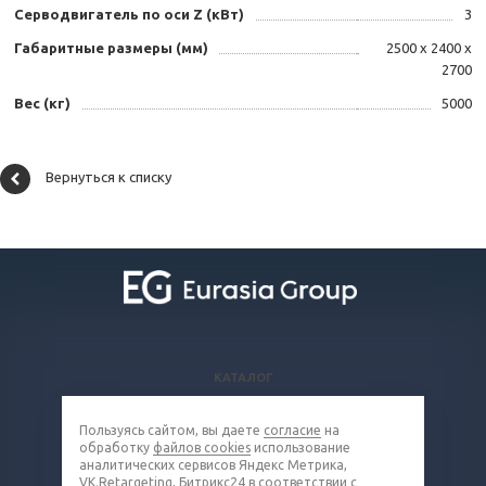
Серводвигатель по оси Z (кВт)
3
Габаритные размеры (мм)
2500 х 2400 х
2700
Вес (кг)
5000
Вернуться к списку
КАТАЛОГ
ВОПРОСЫ И ОТВЕТЫ
Пользуясь сайтом, вы даете
согласие
на
КОМПАНИЯ
обработку
файлов cookies
использование
КОНТАКТЫ
аналитических сервисов Яндекс Метрика,
VK.Retargeting, Битрикс24 в соответствии с