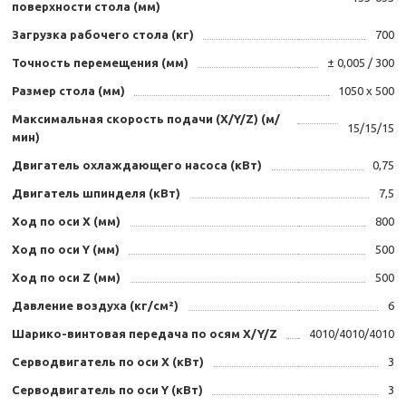
поверхности стола (мм)
Загрузка рабочего стола (кг)
700
Точность перемещения (мм)
± 0,005 / 300
Размер стола (мм)
1050 х 500
Максимальная скорость подачи (Х/Y/Z) (м/
15/15/15
мин)
Двигатель охлаждающего насоса (кВт)
0,75
Двигатель шпинделя (кВт)
7,5
Ход по оси X (мм)
800
Ход по оси Y (мм)
500
Ход по оси Z (мм)
500
Давление воздуха (кг/см²)
6
Шарико-винтовая передача по осям X/Y/Z
4010/4010/4010
Серводвигатель по оси X (кВт)
3
Серводвигатель по оси Y (кВт)
3