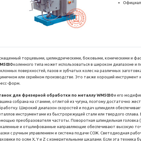
Официал
снащенный торцевыми, цилиндрическими, боковыми, коническими и ф
M5030
коленного типа может использоваться в широком диапазоне и п
аклонных поверхностей, пазов и зубчатых колес на различных заготовк
диничном или серийном производстве. Это также хороший инструмент 
ресс-форм.
танок для фрезерной обработки по металлу WM5030
и его модифи
ашина собрана на станине, отлитой из чугуна, поэтому достаточно же
бработку. Широкий диапазон скоростей и подач шпинделя обеспечива
еталлов инструментами из быстрорежущей стали или твердого сплава. Б
омощью преобразователя частоты. Поворотная шпиндельная головка (±
акаленные и отшлифованные направляющие обеспечивают высокую точ
мазки с ручным управлением и система подачи СОЖ. Светодиодная рабоч
аховики по осям X, Y и Z с измерительными шкалами. Если эта техника