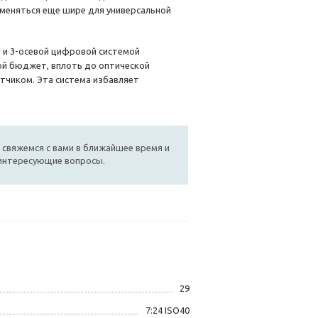
именяться еще шире для универсальной
 и 3-осевой цифровой системой
бой бюджет, вплоть до оптической
тчиком. Эта система избавляет
 свяжемся с вами в ближайшее время и
 интересующие вопросы.
29
7:24 ISO40