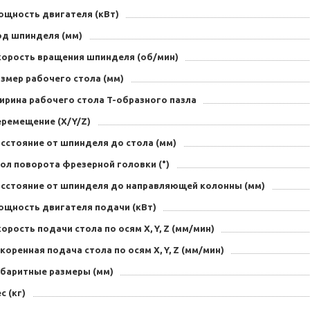
ощность двигателя (кВт)
од шпинделя (мм)
корость вращения шпинделя (об/мин)
змер рабочего стола (мм)
ирина рабочего стола T-образного пазла
еремещение (X/Y/Z)
сстояние от шпинделя до стола (мм)
ол поворота фрезерной головки (°)
асстояние от шпинделя до направляющей колонны (мм)
ощность двигателя подачи (кВт)
орость подачи стола по осям X, Y, Z (мм/мин)
коренная подача стола по осям X, Y, Z (мм/мин)
абаритные размеры (мм)
с (кг)