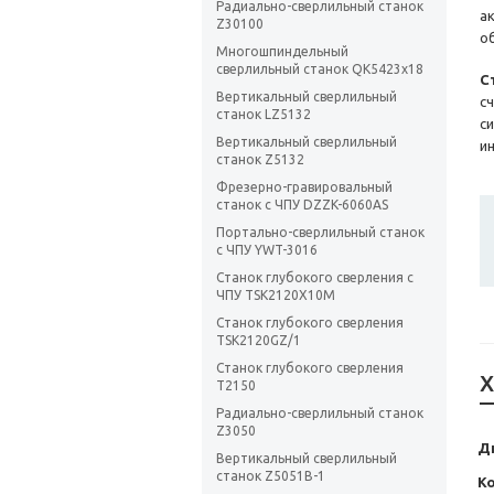
Радиально-сверлильный станок
а
Z30100
о
Многошпиндельный
сверлильный станок QK5423х18
С
Вертикальный сверлильный
с
станок LZ5132
с
Вертикальный сверлильный
и
станок Z5132
Фрезерно-гравировальный
станок с ЧПУ DZZK-6060AS
Портально-сверлильный станок
с ЧПУ YWT-3016
Станок глубокого сверления с
ЧПУ TSK2120X10M
Станок глубокого сверления
TSK2120GZ/1
Станок глубокого сверления
Х
T2150
Радиально-сверлильный станок
Z3050
Д
Вертикальный сверлильный
станок Z5051B-1
К