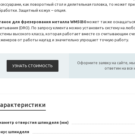
ксессуарами, как поворотный стол и делительная головка, то может пр
бработки. Защитный кожух – опция.
танок для фрезерования металла WM5030
может также оснащаться
читывания (DRO). По запросу клиента можно установить систему на лю
истемы высокого класса, которая работает вместе со считывающим сче
нженеров от работы наугад и значительно упрощает точную работу.
Оформите заявку на сайте, мы
УЗНАТЬ СТОИМОСТЬ
ответим на все
арактеристики
иаметр отверстия шпинделя (мм)
онус шпинделя