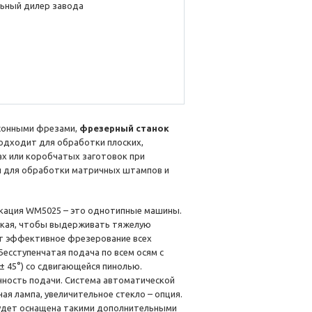
ьный дилер завода
асонными фрезами,
фрезерный станок
одходит для обработки плоских,
ах или коробчатых заготовок при
и для обработки матричных штампов и
кация WM5025 – это однотипные машины.
сткая, чтобы выдерживать тяжелую
ет эффективное фрезерование всех
есступенчатая подача по всем осям с
 45°) со сдвигающейся пинолью.
ность подачи. Система автоматической
ая лампа, увеличительное стекло – опция.
 будет оснащена такими дополнительными