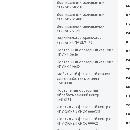
Вертикальный сверлильный
М
станок Z5051B
Вертикальный сверлильный
Х
станок Z5140B
С
Вертикальный сверлильный
станок Z5125
Ра
Вертикальный фрезерный
Ш
станок с ЧПУ XK7124
Портальный фрезерный станок с
П
ЧПУ X1-2040
Ра
Портальный фрезерный станок с
ЧПУ H-13905X
Уг
Мобильный фрезерный станок
Р
для обработки металла
LMC4000
М
Портальный фрезерный
обрабатывающий центр
Ск
LM1613L
Ус
Сверлильно-фрезерный центр с
ЧПУ QICHEN CNC-3000C2S
Г
Сверлильно-фрезерный центр с
Ве
ЧПУ QICHEN CNC-3000C2