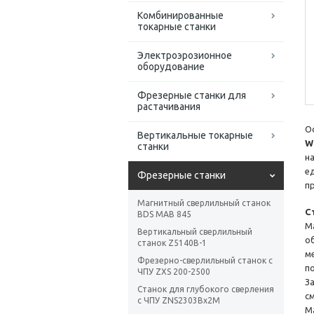
Комбинированные
токарные станки
Электроэрозионное
оборудование
Фрезерные станки для
растачивания
О
Вертикальные токарные
W
станки
н
е
Фрезерные станки
п
Магнитный сверлильный станок
С
BDS MAB 845
М
Вертикальный сверлильный
о
станок Z5140B-1
м
Фрезерно-сверлильный станок с
п
ЧПУ ZXS 200-2500
З
Станок для глубокого сверления
с
с ЧПУ ZNS2303Bx2M
М