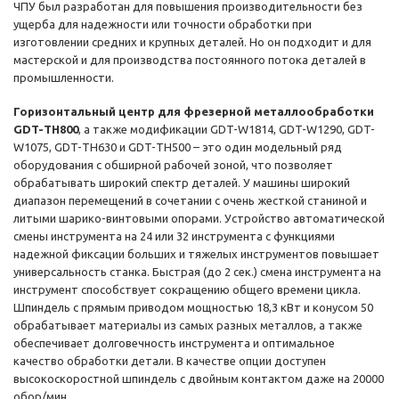
ЧПУ был разработан для повышения производительности без
ущерба для надежности или точности обработки при
изготовлении средних и крупных деталей. Но он подходит и для
мастерской и для производства постоянного потока деталей в
промышленности.
Горизонтальный центр для фрезерной металлообработки
GDT-ТН800
, а также модификации GDT-W1814, GDT-W1290, GDT-
W1075, GDT-ТН630 и GDT-ТН500 – это один модельный ряд
оборудования с обширной рабочей зоной, что позволяет
обрабатывать широкий спектр деталей. У машины широкий
диапазон перемещений в сочетании с очень жесткой станиной и
литыми шарико-винтовыми опорами. Устройство автоматической
смены инструмента на 24 или 32 инструмента с функциями
надежной фиксации больших и тяжелых инструментов повышает
универсальность станка. Быстрая (до 2 сек.) смена инструмента на
инструмент способствует сокращению общего времени цикла.
Шпиндель с прямым приводом мощностью 18,3 кВт и конусом 50
обрабатывает материалы из самых разных металлов, а также
обеспечивает долговечность инструмента и оптимальное
качество обработки детали. В качестве опции доступен
высокоскоростной шпиндель с двойным контактом даже на 20000
обор/мин.