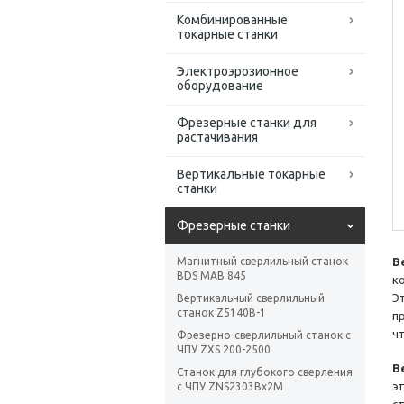
Комбинированные
токарные станки
Электроэрозионное
оборудование
Фрезерные станки для
растачивания
Вертикальные токарные
станки
Фрезерные станки
Магнитный сверлильный станок
В
BDS MAB 845
к
Э
Вертикальный сверлильный
станок Z5140B-1
п
ч
Фрезерно-сверлильный станок с
ЧПУ ZXS 200-2500
В
Станок для глубокого сверления
э
с ЧПУ ZNS2303Bx2M