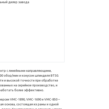
ьный дилер завода
нтр с линейными направляющими,
0 обор/мин и конусом шпинделя BT50.
ти и высокой точности при обработке
ованных на серийное производство, и
работать более эффективно.
 версии VMC-1890, VMC-1690 и VMC-850 –
вая основа, состоящая из рамы и одной