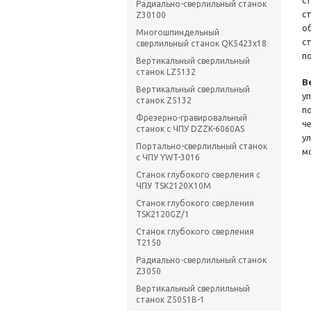
с
Радиально-сверлильный станок
с
Z30100
о
Многошпиндельный
с
сверлильный станок QK5423х18
п
Вертикальный сверлильный
станок LZ5132
В
Вертикальный сверлильный
у
станок Z5132
п
Фрезерно-гравировальный
ч
станок с ЧПУ DZZK-6060AS
у
Портально-сверлильный станок
м
с ЧПУ YWT-3016
Станок глубокого сверления с
ЧПУ TSK2120X10M
Станок глубокого сверления
TSK2120GZ/1
Станок глубокого сверления
T2150
Радиально-сверлильный станок
Z3050
Вертикальный сверлильный
станок Z5051B-1