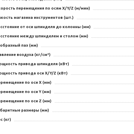
корость перемещения по осям X/Y/Z (м/мин)
кость магазина инструментов (шт.)
асстояние от оси шпинделя до колонны (мм)
асстояние между шпинделем и столом (мм)
образный паз (мм)
вление воздуха (кг/см²)
ощность привода шпинделя (кВт)
ощность привода оси X/Y/Z (кВт)
ремещение по оси X (мм)
ремещение по оси Y (мм)
ремещение по оси Z (мм)
абаритные размеры (мм)
с (кг)