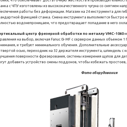
тойки, что обеспечивает достаточную жесткость и производительност
танка с ЧПУ изготовлены из высококачественного чугуна со снятием на
беспечения работы без деформации. Магазин на 24 инструмента для ги
тандартной функцией станка. Смена инструмента выполняется быстро и
олностью водонепроницаем, что предотвращает попадание в него ох
ертикальный центр фрезерной обработки по металлу VMC-1060
м
правления на выбор, включая Fanuc 0i-MF с сервером данных объемом 1 
онимания, и требует минимального обучения. Дополнительные аксессуа
етвертой осью, переходник на 32 держателя инструмента, шпиндель с
лучшения поверхности фрезерования, системы измерения щупов для дет
огут добавить устройство смены поддонов, чтобы избежать простоев, с
Фото оборудования