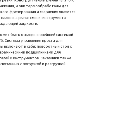
ь резки. Конструктивные элементы этого
пряжения, и они термообработаны для
бкого фрезерования и сверления является
 плавно, а рычаг смены инструмента
лаждающей жидкости.
ожет быть оснащен новейшей системой
ГБ. Система управления проста для
ры включают в себя: поворотный стол с
 керамическими подшипниками для
алей и инструментов. Заказчики также
вязанных с погрузкой и разгрузкой.