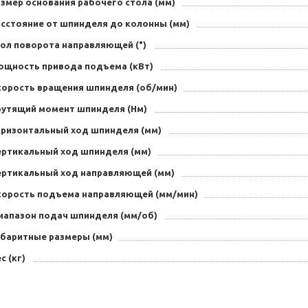
змер основания рабочего стола (мм)
асстояние от шпинделя до колонны (мм)
гол поворота направляющей (°)
ощность привода подъема (кВт)
корость вращения шпинделя (об/мин)
рутящий момент шпинделя (Нм)
оризонтальный ход шпинделя (мм)
ертикальный ход шпинделя (мм)
ертикальный ход направляющей (мм)
корость подъема направляющей (мм/мин)
иапазон подач шпинделя (мм/об)
абаритные размеры (мм)
с (кг)