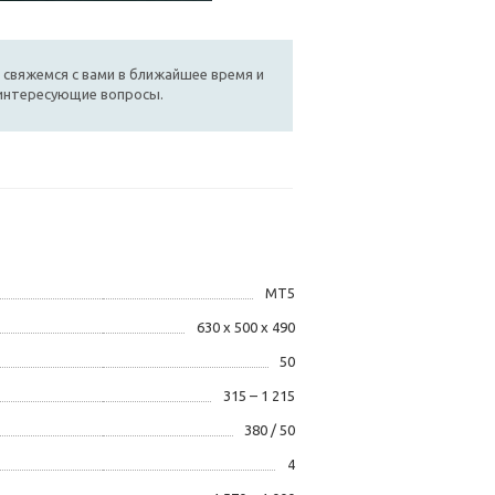
 свяжемся с вами в ближайшее время и
 интересующие вопросы.
MT5
630 х 500 х 490
50
315 – 1 215
380 / 50
4