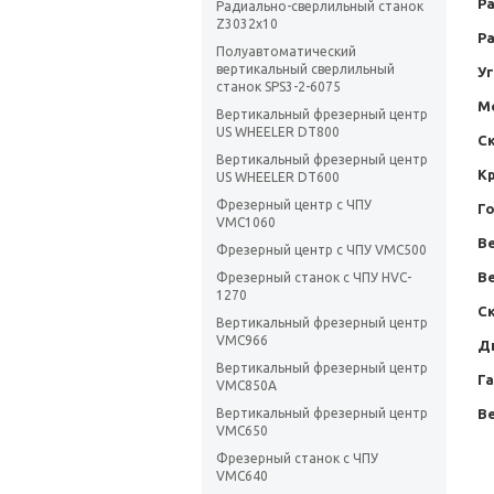
Ра
Радиально-сверлильный станок
Z3032х10
Р
Полуавтоматический
вертикальный сверлильный
У
станок SPS3-2-6075
М
Вертикальный фрезерный центр
US WHEELER DT800
С
Вертикальный фрезерный центр
К
US WHEELER DT600
Фрезерный центр с ЧПУ
Г
VMC1060
В
Фрезерный центр с ЧПУ VMC500
В
Фрезерный станок с ЧПУ HVC-
1270
С
Вертикальный фрезерный центр
VMC966
Д
Вертикальный фрезерный центр
Г
VMC850A
Ве
Вертикальный фрезерный центр
VMC650
Фрезерный станок с ЧПУ
VMC640