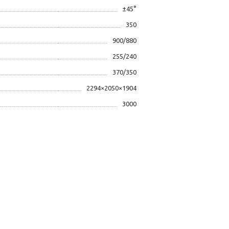
±45°
350
900/880
255/240
370/350
2294×2050×1904
3000