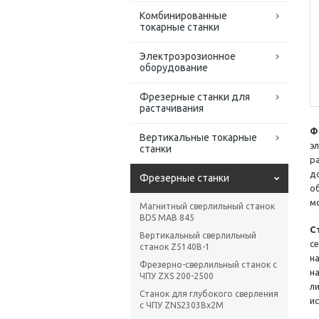
Комбинированные
токарные станки
Электроэрозионное
оборудование
Фрезерные станки для
растачивания
Ф
Вертикальные токарные
э
станки
р
д
Фрезерные станки
о
м
Магнитный сверлильный станок
BDS MAB 845
С
Вертикальный сверлильный
с
станок Z5140B-1
н
Фрезерно-сверлильный станок с
н
ЧПУ ZXS 200-2500
л
Станок для глубокого сверления
и
с ЧПУ ZNS2303Bx2M