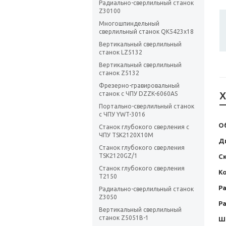
Радиально-сверлильный станок
Z30100
Многошпиндельный
сверлильный станок QK5423х18
Вертикальный сверлильный
станок LZ5132
Вертикальный сверлильный
станок Z5132
Фрезерно-гравировальный
Х
станок с ЧПУ DZZK-6060AS
Портально-сверлильный станок
с ЧПУ YWT-3016
О
Станок глубокого сверления с
ЧПУ TSK2120X10M
Д
Станок глубокого сверления
TSK2120GZ/1
С
Станок глубокого сверления
К
T2150
Ра
Радиально-сверлильный станок
Z3050
Ра
Вертикальный сверлильный
станок Z5051B-1
Ш