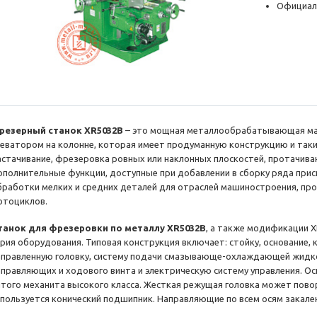
Официал
резерный станок XR5032B
– это мощная металлообрабатывающая ма
леватором на колонне, которая имеет продуманную конструкцию и таки
астачивание, фрезеровка ровных или наклонных плоскостей, протачиван
ополнительные функции, доступные при добавлении в сборку ряда прис
бработки мелких и средних деталей для отраслей машиностроения, пр
отоциклов.
танок для фрезеровки по металлу XR5032B
, а также модификации X
ерия оборудования. Типовая конструкция включает: стойку, основание, к
аправленную головку, систему подачи смазывающе-охлаждающей жидко
аправляющих и ходового винта и электрическую систему управления. О
итого механита высокого класса. Жесткая режущая головка может повор
спользуется конический подшипник. Направляющие по всем осям закал