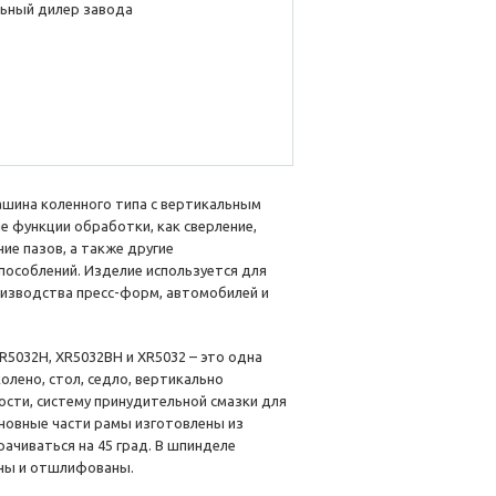
ьный дилер завода
шина коленного типа с вертикальным
е функции обработки, как сверление,
ие пазов, а также другие
пособлений. Изделие используется для
оизводства пресс-форм, автомобилей и
R5032H, XR5032BH и XR5032 – это одна
олено, стол, седло, вертикально
сти, систему принудительной смазки для
сновные части рамы изготовлены из
ачиваться на 45 град. В шпинделе
ены и отшлифованы.