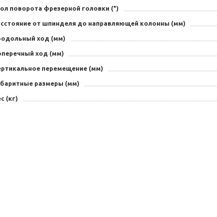
ол поворота фрезерной головки (°)
асстояние от шпинделя до направляющей колонны (мм)
родольный ход (мм)
оперечный ход (мм)
ертикальное перемещение (мм)
абаритные размеры (мм)
с (кг)