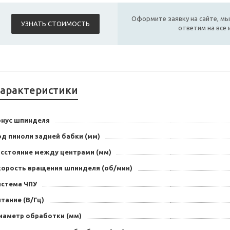
Оформите заявку на сайте, мы
УЗНАТЬ СТОИМОСТЬ
ответим на все
арактеристики
онус шпинделя
д пиноли задней бабки (мм)
асстояние между центрами (мм)
корость вращения шпинделя (об/мин)
истема ЧПУ
тание (В/Гц)
иаметр обработки (мм)