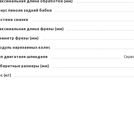
аксимальная длина обработки (мм)
онус пиноли задней бабки
истема смазки
аксимальная длина фрезы (мм)
иаметр фрезы (мм)
одуль нарезаемых колес
ип двигателя шпинделя
Серв
абаритные размеры (мм)
с (кг)