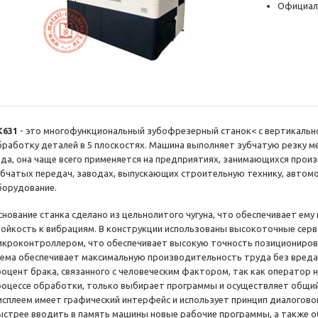
Официал
K631
- это многофункциональный зубофрезерный станок< с вертикальн
бработку деталей в 5 плоскостях. Машина выполняет зубчатую резку м
ида, она чаще всего применяется на предприятиях, занимающихся прои
убчатых передач, заводах, выпускающих строительную технику, автомоб
борудование.
снование станка сделано из цельнолитого чугуна, что обеспечивает ем
тойкость к вибрациям. В конструкции использованы высокоточные сер
икроконтроллером, что обеспечивает высокую точность позициониров
хема обеспечивает максимальную производительность труда без вреда 
роцент брака, связанного с человеческим фактором, так как оператор 
роцессе обработки, только выбирает программы и осуществляет общий 
исплеем имеет графический интерфейс и использует принцип диалогово
ыстрее вводить в память машины новые рабочие программы, а также о