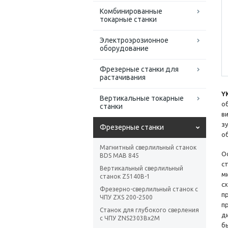
Комбинированные
токарные станки
Электроэрозионное
оборудование
Фрезерные станки для
растачивания
Y
Вертикальные токарные
о
станки
в
з
Фрезерные станки
о
Магнитный сверлильный станок
О
BDS MAB 845
с
Вертикальный сверлильный
м
станок Z5140B-1
с
Фрезерно-сверлильный станок с
п
ЧПУ ZXS 200-2500
п
Станок для глубокого сверления
д
с ЧПУ ZNS2303Bx2M
б