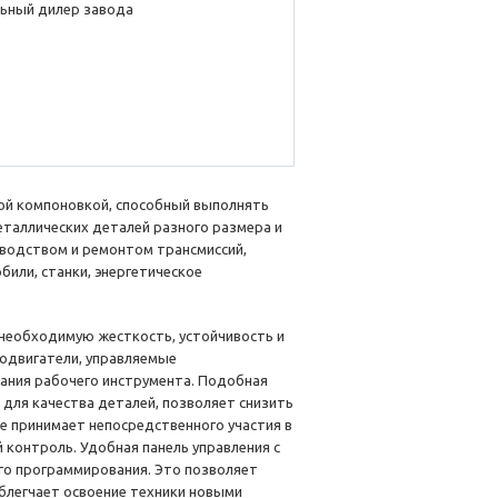
ьный дилер завода
ой компоновкой, способный выполнять
еталлических деталей разного размера и
зводством и ремонтом трансмиссий,
или, станки, энергетическое
у необходимую жесткость, устойчивость и
водвигатели, управляемые
ания рабочего инструмента. Подобная
для качества деталей, позволяет снизить
не принимает непосредственного участия в
контроль. Удобная панель управления с
го программирования. Это позволяет
блегчает освоение техники новыми