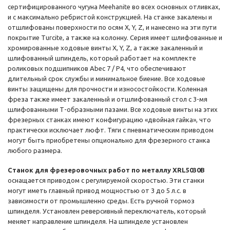
сертифицированного чугуна Meehanite во всех основных отливках,
и с максимально ребристой конструкцией. На станке закалены и
отшлифованы поверхности по осям X, Y, Z, и нанесено на эти пути
покрытие Turcite, а также на колонну. Серия имеет шлифованные и
хромированные ходовые винты X, Y, Z, а также закаленный и
шлифованный шпиндель, который работает на комплекте
роликовых подшипников Abec 7 / P4, что обеспечивают
длительный срок службы и минимальное биение. Все ходовые
винты защищены для прочности и износостойкости. Коленная
фреза также имеет закаленный и отшлифованный стол с 3-мя
шлифованными Т-образными пазами. Все ходовые винты на этих
фрезерных станках имеют конфигурацию «двойная гайка», что
практически исключает люфт. Тяги с пневматическим приводом
могут быть приобретены опционально для фрезерного станка
любого размера.
Станок для фрезеровочных работ по металлу XRL5030B
оснащается приводом с регулируемой скоростью. Эти станки
могут иметь главный привод мощностью от 3 до 5 л.с. в
зависимости от промышленно среды. Есть ручной тормоз
шпинделя. Установлен реверсивный переключатель, который
меняет направление шпинделя. На шпинделе установлен