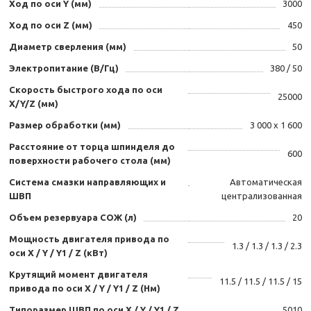
Ход по оси Y (мм)
3000
Ход по оси Z (мм)
450
Диаметр сверления (мм)
50
Электропитание (В/Гц)
380 / 50
Скорость быстрого хода по оси
25000
X/Y/Z (мм)
Размер обработки (мм)
3 000 х 1 600
Расстояние от торца шпинделя до
600
поверхности рабочего стола (мм)
Система смазки направляющих и
Автоматическая
ШВП
централизованная
Объем резервуара СОЖ (л)
20
Мощность двигателя привода по
1.3 / 1.3 / 1.3 / 2.3
оси X / Y / Y1 / Z (кВт)
Крутящий момент двигателя
11.5 / 11.5 / 11.5 / 15
привода по оси X / Y / Y1 / Z (Нм)
Типоразмер ШВП по оси X / Y / Y1 / Z
5010