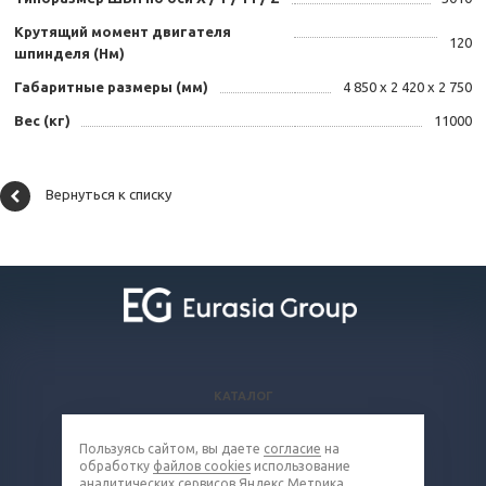
Крутящий момент двигателя
120
шпинделя (Нм)
Габаритные размеры (мм)
4 850 х 2 420 х 2 750
Вес (кг)
11000
Вернуться к списку
КАТАЛОГ
ВОПРОСЫ И ОТВЕТЫ
Пользуясь сайтом, вы даете
согласие
на
КОМПАНИЯ
обработку
файлов cookies
использование
КОНТАКТЫ
аналитических сервисов Яндекс Метрика,