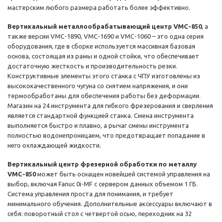
мастерским любого размера работать более эффективно.
Вертикальный металлообрабатывающий центр VMC-850
, а
также версии VMC-1890, VMC-1690 и VMC-1060 – это одна серия
оборудования, где в сборке используется массивная базовая
основа, состоящая из рамы и одной стойки, что обеспечивает
достаточную жесткость и производительность резки.
Конструктивные элементы этого станка с ЧПУ изготовлены из
высококачественного чугуна со снятием напряжения, и они
термообработаны для обеспечения работы без деформации.
Магазин на 24 инструмента для гибкого фрезерования и сверления
является стандартной функцией станка. Смена инструмента
выполняется быстро и плавно, а рычаг смены инструмента
полностью водонепроницаем, что предотвращает попадание в
него охлаждающей жидкости.
Вертикальный центр фрезерной обработки по металлу
VMC-850
может быть оснащен новейшей системой управления на
выбор, включая Fanuc 0i-MF с сервером данных объемом 1 ГБ.
Система управления проста для понимания, и требует
минимального обучения. Дополнительные аксессуары включают в
себя: поворотный стол с четвертой осью, переходник на 32