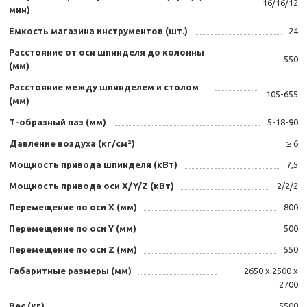
16/16/12
мин)
Емкость магазина инструментов (шт.)
24
Расстояние от оси шпинделя до колонны
550
(мм)
Расстояние между шпинделем и столом
105-655
(мм)
Т-образный паз (мм)
5-18-90
Давление воздуха (кг/см²)
≥ 6
Мощность привода шпинделя (кВт)
7,5
Мощность привода оси X/Y/Z (кВт)
2/2/2
Перемещение по оси X (мм)
800
Перемещение по оси Y (мм)
500
Перемещение по оси Z (мм)
550
Габаритные размеры (мм)
2650 х 2500 х
2700
Вес (кг)
5500