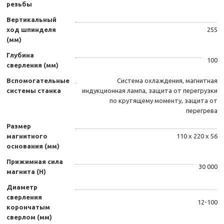
резьбы
Вертикальный
ход шпинделя
255
(мм)
Глубина
100
сверления (мм)
Вспомогательные
Система охлаждения, магнитная
системы станка
индукционная лампа, защита от перегрузки
по крутящему моменту, защита от
перегрева
Размер
магнитного
110 х 220 х 56
основания (мм)
Прижимная сила
30 000
магнита (Н)
Диаметр
сверления
12-100
корончатым
сверлом (мм)