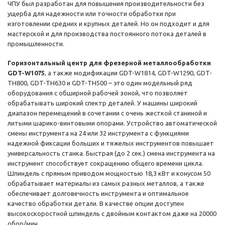
ЧПУ был разработан для повышения производительности без
ущерба для надежности или точности обработки при
изготовлении средних и крупных деталей. Но он подходит и для
мастерской и для производства постоянного потока деталей в
промышленности.
Горизонтальный центр для фрезерной металлообработки
GDT-W1075
, а также модификации GDT-W1814, GDT-W1290, GDT-
ТН800, GDT-ТН630 и GDT-ТН500 – это один модельный ряд
оборудования с обширной рабочей зоной, что позволяет
обрабатывать широкий спектр деталей. У машины широкий
диапазон перемещений в сочетании с очень жесткой станиной и
литыми шарико-винтовыми опорами. Устройство автоматической
смены инструмента на 24 или 32 инструмента с функциями
надежной фиксации больших и тяжелых инструментов повышает
универсальность станка. Быстрая (до 2 сек.) смена инструмента на
инструмент способствует сокращению общего времени цикла.
Шпиндель с прямым приводом мощностью 18,3 кВт и конусом 50
обрабатывает материалы из самых разных металлов, а также
обеспечивает долговечность инструмента и оптимальное
качество обработки детали. В качестве опции доступен
высокоскоростной шпиндель с двойным контактом даже на 20000
обор/мин.