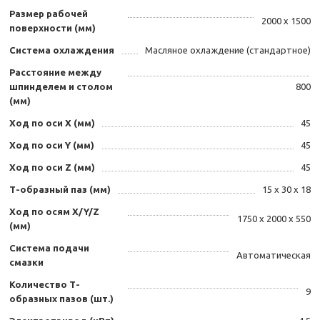
Размер рабочей
2000 х 1500
поверхности (мм)
Система охлаждения
Масляное охлаждение (стандартное)
Расстояние между
шпинделем и столом
800
(мм)
Ход по оси X (мм)
45
Ход по оси Y (мм)
45
Ход по оси Z (мм)
45
Т-образный паз (мм)
15 х 30 х 18
Ход по осям X/Y/Z
1750 х 2000 х 550
(мм)
Система подачи
Автоматическая
смазки
Количество Т-
9
образных пазов (шт.)