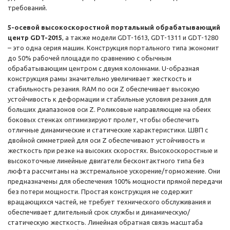
требований.
5-осевой высокоскоростной портальный обрабатывающий
центр GDT-2015
, а также модели GDT-1613, GDT-1311 и GDT-1280
– это одна серия машин. Конструкция портального типа экономит
до 50% рабочей площади по сравнению с обычным
обрабатывающим центром с двумя колоннами. U-образная
конструкция рамы значительно увеличивает жесткость и
стабильность резания. RAM по оси Z обеспечивает высокую
устойчивость к деформации и стабильные условия резания для
больших диапазонов оси Z. Роликовые направляющие на обеих
боковых стенках оптимизируют пролет, чтобы обеспечить
отличные динамические и статические характеристики. ШВП с
двойной симметрией для оси Z обеспечивают устойчивость и
жесткость при резке на высоких скоростях. Высокоскоростные и
высокоточные линейные двигатели бесконтактного типа без
люфта рассчитаны на экстремальное ускорение/торможение. Они
предназначены для обеспечения 100% мощности прямой передачи
без потери мощности. Простая конструкция не содержит
вращающихся частей, не требует технического обслуживания и
обеспечивает длительный срок службы и динамическую/
статическую жесткость. Линейная обратная связь масштаба